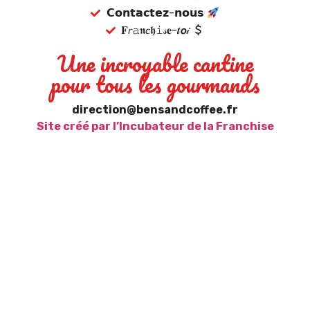
𝗖𝗼𝗻𝘁𝗮𝗰𝘁𝗲𝘇-𝗻𝗼𝘂𝘀
𝐅𝘳𝚊𝖓𝘤𝖍𝚒𝓈𝐞-𝒕𝙤𝒾
Une incroyable cantine
pour tous les gourmands
direction@bensandcoffee.fr
Site créé par l’Incubateur de la Franchise