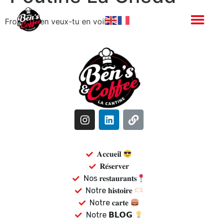
Fromage en veux-tu en voilà !
𝐀𝐜𝐜𝐮𝐞𝐢𝐥
𝐑𝐞́𝐬𝐞𝐫𝐯𝐞𝐫
Nos 𝐫𝐞𝐬𝐭𝐚𝐮𝐫𝐚𝐧𝐭𝐬
Notre 𝐡𝐢𝐬𝐭𝐨𝐢𝐫𝐞
Notre 𝐜𝐚𝐫𝐭𝐞
Notre 𝗕𝗟𝗢𝗚