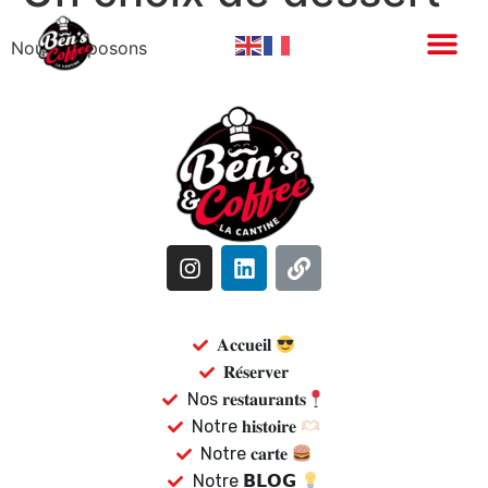
Nous proposons
𝐀𝐜𝐜𝐮𝐞𝐢𝐥
𝐑𝐞́𝐬𝐞𝐫𝐯𝐞𝐫
Nos 𝐫𝐞𝐬𝐭𝐚𝐮𝐫𝐚𝐧𝐭𝐬
Notre 𝐡𝐢𝐬𝐭𝐨𝐢𝐫𝐞
Notre 𝐜𝐚𝐫𝐭𝐞
Notre 𝗕𝗟𝗢𝗚