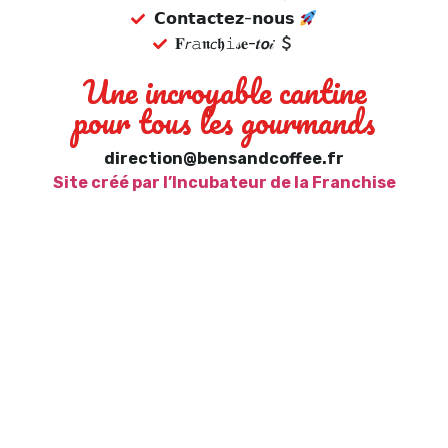
𝗖𝗼𝗻𝘁𝗮𝗰𝘁𝗲𝘇-𝗻𝗼𝘂𝘀
𝐅𝘳𝚊𝖓𝘤𝖍𝚒𝓈𝐞-𝒕𝙤𝒾
Une incroyable cantine
pour tous les gourmands
direction@bensandcoffee.fr
Site créé par l’Incubateur de la Franchise