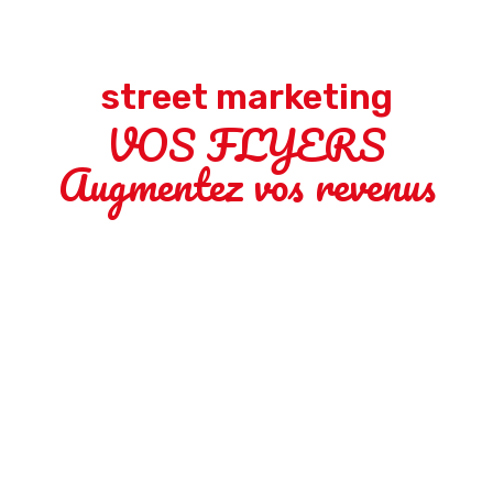
street marketing
VOS FLYERS
Augmentez vos revenus
Vos flyers avec votre QR CODE pour rabattre
« facilement » les clients chez vous. Et c’est si
simple !
Les flyers sont la base d’un restaurant, on peut
en faire un grand nombre de choses pour
augmenter votre C.A.
Où mettre vos flyers ?