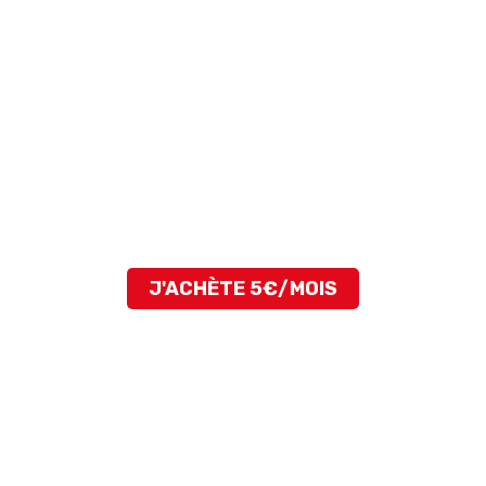
Sur vos chevalets
Sur vos réseaux sociaux
Dans vos vidéos
Sur vos cartes de visite
Dans vos présentations
Tous vos supports de com
Sur votre menu
Sur vos tables
Sur votre comptoir
Etc.
J'ACHÈTE 5€/MOIS