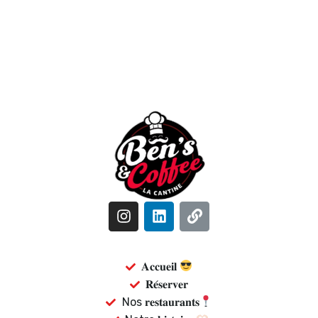
𝐀𝐜𝐜𝐮𝐞𝐢𝐥
𝐑𝐞́𝐬𝐞𝐫𝐯𝐞𝐫
Nos 𝐫𝐞𝐬𝐭𝐚𝐮𝐫𝐚𝐧𝐭𝐬