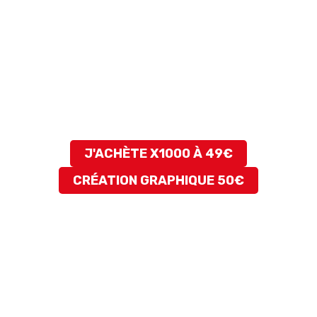
Où mettre vos flyers ?
Dans vos sacs UberEats et Deliveroo. (Astuce, si
vous optez pour notre menu sans commission,
vous rabattez vos clients en direct et sans com !)
Vous pouvez flyer dans la rue. (Optez pour des
jeunes, ils cherchent du travail !)
Mettre sur les comptoirs des magasins voisins ou
partenaires.
J'ACHÈTE X1000 À 49€
CRÉATION GRAPHIQUE 50€